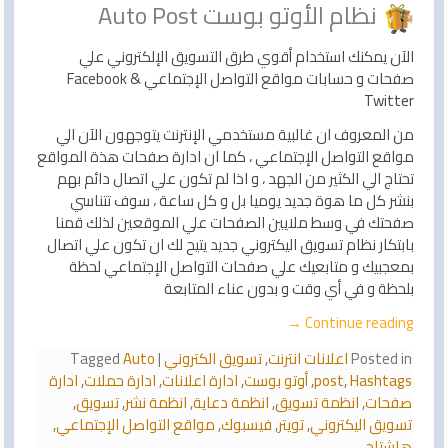
نظام الأوتو بوست Auto Post
الآن يمكنك استخدام أقوي طرق التسويق الإلكتروني علي
صفحات و حسابات مواقع التواصل الإجتماعي Facebook &
Twitter
من المعروف ان غالبية مستخدمي الإنترنت يتوجهون الآن الي
مواقع التواصل الإجتماعي ، كما ان ادارة صفحات هذة المواقع
تحتاج الي الكثير من الجهد ، و اذا لم تكون علي اتصال دائم بهم
بنشر كل ما هوة جديد يوميا بل و كل ساعة ، سوف تتناسي
صفحتك في وسط ملايين الصفحات علي الموقعين لذلك قمنا
بابتكار نظام تسويق اليكتروني جديد يتيح لك ان تكون علي اتصال
بمعجبيك و متابعيك علي صفحات التواصل الإجتماعي لحظة
بلحظة و في أي وقت و بدون عناء المتابعة
→
Continue reading
Posted in
اعلانات انترنت
,
تسويق الكتروني
|
Auto
Tagged
Hashtags
,
post
,
أوتو بوست
,
ادارة اعلانات
,
ادارة حملات
,
ادارة
صفحات
,
انظمة تسويق
,
انظمة دعاية
,
انظمة نشر
,
تسويق
,
تسويق اليكتروني
,
تويتر
,
فيسبوك
,
مواقع التواصل الإجتماعي
,
هاشتاج