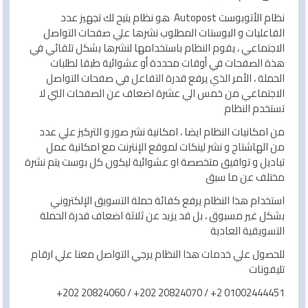
نظام الأتوبوست Autopost هو نظام يتيح لك تجهيز عدد
الفاعليات و البوستات المطلوب نشرها علي صفحات التواصل
الاجتماعي ، يقوم النظام باستخدامها لنشرها بشكل تلقائي في
هذة الصفحات في أوقات محددة أو عشوائية طبقا لطلبات
الحملة ، الأمر الذي يرفع قدرة التفاعل في صفحات التواصل
الاجتماعي من خمس الي عشرة اضعاف عن الصفحات التي لا
تستخدم النظام
من امكانيات النظام ايضا ، امكانية نشر صور و التركيز علي عدد
من الهاشتاج و نشر لينكات لموقع الإنترنت مع امكانية عمل
تباديل و توافيق متخصصة او عشوائية ليكون كل بوست يتم نشرة
مختلف عن ما سبق
استخدام هذا النظام يرفع كفائة حملة التسويق الإلكتروني
بشكل غير مسبوق ، بل قد يزيد عن ثلاثة اضعاف قدرة الحملة
التسويقية العادية
للحصول علي خدمات هذا النظام يرجي التواصل معنا علي ارقام
تليفونات
01002444451 2+ / 20824070 202+ / 20824060 202+