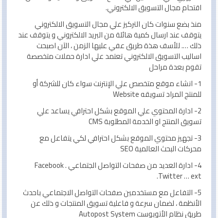
اقتحام مجال التسويق الالكتروني.
منذ بضع سنوات كان التركيز علي مجال التسويق الالكتروني
يتوقف عند ارسال كمية هائلة من البريد الالكتروني و يتوقف عند
ذلك …. للأسف هذة طريق عفي عليها الزمن ، الآن اصبحت
اساليب التسويق الالكتروني تعتمد علي ادارة حملات متخصصة
تقوم بعدة مراحل
1- انشاء موقع متخصص علي الإنترنت سواء كان للشركة أو
للمنتج المراد تسويقه Website
2- ادارة المحتوي علي الموقع بشكل احترافي يساعد علي
تسويق المنتج او الخدمة المطلوبة
CMS
3- تجهيز محتوي الموقع بشكل احترافي لكي يتفاعل مع
محركات البحث العالمية
SEO
4- ادارة العديد من صفحات التواصل الجتماعي Facebook .
Twitter … ext.
5- التفاعل مع مستخدمين صفحات التواصل الاجتماعي باحدث
الأنظمة ، لضمان سرعة و فاعلية تسويق المنتجات و ذلك عن
طريق نظام الأتوبوست Autopost System